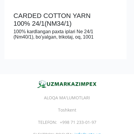
CARDED COTTON YARN
100% 24/1(NM34/1)
100% kardlangan paxta iplari Ne 24/1
(Nm40/1), bo'yalgan, trikotaj, oq, 1001
ALOQA MA'LUMOTLARI
Toshkent
TELEFON:
+998 71 233-01-97