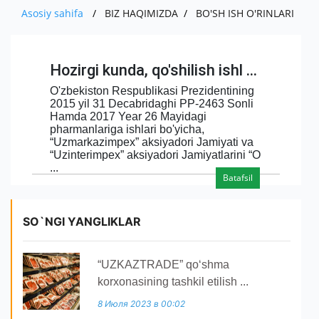
XOM ASHYO VA MATERIALLAR
MUHIM FAKTLAR
ISHLAB CHIQARADIGAN MAXSULOT VA
Asosiy sahifa
BIZ HAQIMIZDA
BO'SH ISH O'RINLARI
PRESS
EKSPORT
O'ZBEKISTONDA ISHLAB CHIQARILGAN
AKSIYADORLAR UCHUN
XIZMATLAR
IMPORT
MUROJAAT
YANGILIKLAR
AVTOMOBILLAR
Hozirgi kunda, qo'shilish ishl ...
KOMPANIYANING ICHKI HUJJATLARI
EKSPORT
KO'RGAZMALAR
ALOQA
YUR-JIS. SHAXSLAR MUROJAATI
O'zbekiston Respublikasi Prezidentining
IMPORT
2015 yil 31 Decabridaghi PP-2463 Sonli
YANGILIKLAR ARXIVI
SO'ROVNOMA
E'LON
Hamda 2017 Year 26 Mayidagi
pharmanlariga ishlari bo'yicha,
BOJXONA RASMIYLASHTIRUVI
“Uzmarkazimpex” aksiyadori Jamiyati va
“Uzinterimpex” aksiyadori Jamiyatlarini “O
AUTSORSING
...
Batafsil
SO`NGI YANGLIKLAR
“UZKAZTRADE” qoʻshma
korxonasining tashkil etilish ...
8 Июля 2023 в 00:02