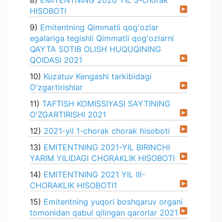
8)
EMITENTNING 2020 YIL 3-chorak
HISOBOTI
9)
Emitentning Qimmatli qog'ozlar
egalariga tegishli Qimmatli qog'ozlarni
QAYTA SOTIB OLISH HUQUQINING
QOIDASI 2021
10)
Kuzatuv Kengashi tarkibidagi
O'zgartirishlar
11)
TAFTISH KOMISSIYASI SAYTINING
O'ZGARTIRISHI 2021
12)
2021-yil 1-chorak chorak hisoboti
13)
EMITENTNING 2021-YIL BIRINCHI
YARIM YILIDAGI CHORAKLIK HISOBOTI
14)
EMITENTNING 2021 YIL III-
CHORAKLIK HISOBOTI1
15)
Emitentning yuqori boshqaruv organi
tomonidan qabul qilingan qarorlar 2021