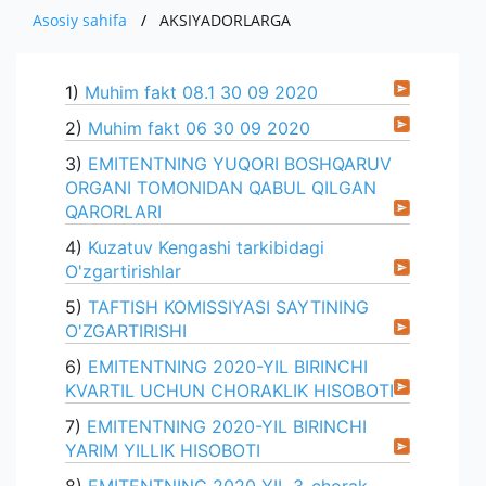
XOM ASHYO VA MATERIALLAR
MUHIM FAKTLAR
ISHLAB CHIQARADIGAN MAXSULOT VA
Asosiy sahifa
AKSIYADORLARGA
PRESS
EKSPORT
O'ZBEKISTONDA ISHLAB CHIQARILGAN
AKSIYADORLAR UCHUN
XIZMATLAR
IMPORT
MUROJAAT
YANGILIKLAR
1)
Muhim fakt 08.1 30 09 2020
AVTOMOBILLAR
KOMPANIYANING ICHKI HUJJATLARI
EKSPORT
KO'RGAZMALAR
ALOQA
YUR-JIS. SHAXSLAR MUROJAATI
2)
Muhim fakt 06 30 09 2020
IMPORT
3)
EMITENTNING YUQORI BOSHQARUV
YANGILIKLAR ARXIVI
SO'ROVNOMA
E'LON
ORGANI TOMONIDAN QABUL QILGAN
BOJXONA RASMIYLASHTIRUVI
QARORLARI
AUTSORSING
4)
Kuzatuv Kengashi tarkibidagi
O'zgartirishlar
5)
TAFTISH KOMISSIYASI SAYTINING
O'ZGARTIRISHI
6)
EMITENTNING 2020-YIL BIRINCHI
KVARTIL UCHUN CHORAKLIK HISOBOTI
7)
EMITENTNING 2020-YIL BIRINCHI
YARIM YILLIK HISOBOTI