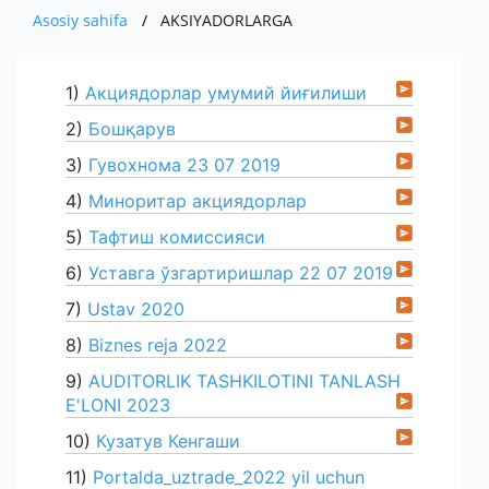
XOM ASHYO VA MATERIALLAR
MUHIM FAKTLAR
ISHLAB CHIQARADIGAN MAXSULOT VA
Asosiy sahifa
AKSIYADORLARGA
PRESS
EKSPORT
O'ZBEKISTONDA ISHLAB CHIQARILGAN
AKSIYADORLAR UCHUN
XIZMATLAR
IMPORT
MUROJAAT
YANGILIKLAR
1)
Акциядорлар умумий йиғилиши
AVTOMOBILLAR
KOMPANIYANING ICHKI HUJJATLARI
EKSPORT
KO'RGAZMALAR
ALOQA
YUR-JIS. SHAXSLAR MUROJAATI
2)
Бошқарув
IMPORT
3)
Гувохнома 23 07 2019
YANGILIKLAR ARXIVI
SO'ROVNOMA
E'LON
4)
Миноритар акциядорлар
BOJXONA RASMIYLASHTIRUVI
5)
Тафтиш комиссияси
AUTSORSING
6)
Уставга ўзгартиришлар 22 07 2019
7)
Ustav 2020
8)
Biznes reja 2022
9)
AUDITORLIK TASHKILOTINI TANLASH
E'LONI 2023
10)
Кузатув Кенгаши
11)
Portalda_uztrade_2022 yil uchun