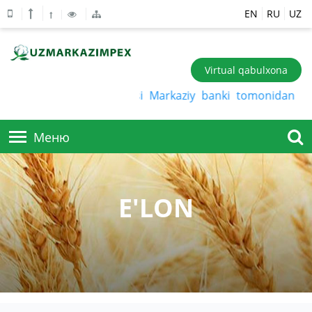
EN
RU
UZ
Virtual qabulxona
O‘zbekiston Respublikasi Markaziy banki tomonidan belgi
Меню
BIZ HAQIMIZDA
E'LON
MAHSULOTLAR
KORXONA TUZILISHI
BIZ HAQIMIZDA
AKSIYADORLARGA
TO'QIMACHILIK SANOATI
BO'SH ISH O'RINLARI
DON SANOATINING MAHSULOTLARI
XIZMATLAR
HISOBOTLAR
RAHBARIYAT
QISHLOQ XO'JALIGI MAHSULOTLARI
TASHQI AUDIT NATIJALARI
SAVOLLAR
TENDERLAR