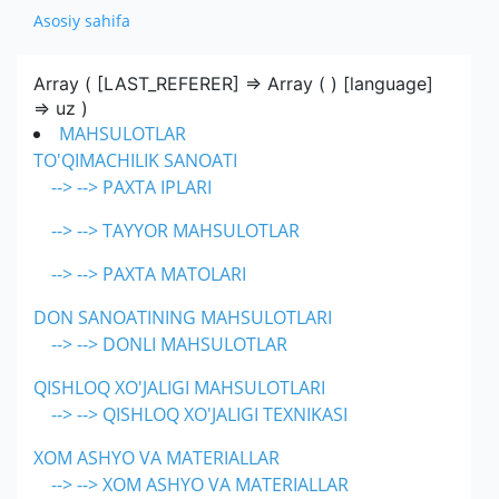
XOM ASHYO VA MATERIALLAR
MUHIM FAKTLAR
ISHLAB CHIQARADIGAN MAXSULOT VA
Asosiy sahifa
PRESS
EKSPORT
O'ZBEKISTONDA ISHLAB CHIQARILGAN
AKSIYADORLAR UCHUN
XIZMATLAR
IMPORT
MUROJAAT
YANGILIKLAR
Array ( [LAST_REFERER] => Array ( ) [language]
AVTOMOBILLAR
=> uz )
KOMPANIYANING ICHKI HUJJATLARI
EKSPORT
KO'RGAZMALAR
ALOQA
YUR-JIS. SHAXSLAR MUROJAATI
MAHSULOTLAR
TO'QIMACHILIK SANOATI
IMPORT
YANGILIKLAR ARXIVI
SO'ROVNOMA
E'LON
--> --> PAXTA IPLARI
BOJXONA RASMIYLASHTIRUVI
--> --> TAYYOR MAHSULOTLAR
AUTSORSING
--> --> PAXTA MATOLARI
DON SANOATINING MAHSULOTLARI
--> --> DONLI MAHSULOTLAR
QISHLOQ XO'JALIGI MAHSULOTLARI
--> --> QISHLOQ XO'JALIGI TEXNIKASI
XOM ASHYO VA MATERIALLAR
--> --> XOM ASHYO VA MATERIALLAR