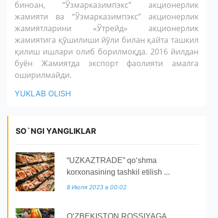
биноан, “Ўзмарказимпэкс” акционерлик
жамияти ва “Ўзмарказимпэкс” акционерлик
жамиятларини «Ўтрейд» акционерлик
жамиятига қўшилиши йўли билан қайта ташкил
қилиш ишлари олиб борилмоқда. 2016 йилдан
буён Жамиятда экспорт фаолияти амалга
оширилмайди.
YUKLAB OLISH
SO`NGI YANGLIKLAR
“UZKAZTRADE” qoʻshma
korxonasining tashkil etilish ...
8 Июля 2023 в 00:02
O‘ZBEKISTON ROSSIYAGA