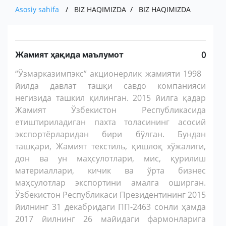
XOM ASHYO VA MATERIALLAR
MUHIM FAKTLAR
ISHLAB CHIQARADIGAN MAXSULOT VA
Asosiy sahifa
BIZ HAQIMIZDA
BIZ HAQIMIZDA
PRESS
EKSPORT
O'ZBEKISTONDA ISHLAB CHIQARILGAN
AKSIYADORLAR UCHUN
XIZMATLAR
IMPORT
MUROJAAT
YANGILIKLAR
AVTOMOBILLAR
KOMPANIYANING ICHKI HUJJATLARI
EKSPORT
Жамият ҳақида маълумот
0
KO'RGAZMALAR
ALOQA
YUR-JIS. SHAXSLAR MUROJAATI
IMPORT
“Ўзмарказимпэкс” акционерлик жамияти 1998
YANGILIKLAR ARXIVI
SO'ROVNOMA
E'LON
йилда давлат ташқи савдо компанияси
BOJXONA RASMIYLASHTIRUVI
негизида ташкил қилинган. 2015 йилга қадар
Жамият Ўзбекистон Республикасида
AUTSORSING
етиштириладиган пахта толасининг асосий
экспортёрларидан бири бўлган. Бундан
ташқари, Жамият текстиль, қишлоқ хўжалиги,
дон ва ун маҳсулотлари, мис, қурилиш
материаллари, кичик ва ўрта бизнес
маҳсулотлар экспортини амалга оширган.
Ўзбекистон Республикаси Президентининг 2015
йилнинг 31 декабридаги ПП-2463 сонли ҳамда
2017 йилнинг 26 майидаги фармонларига