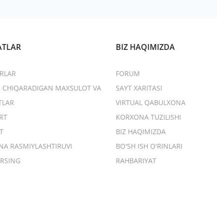
ATLAR
BIZ HAQIMIZDA
RLAR
FORUM
B CHIQARADIGAN MAXSULOT VA
SAYT XARITASI
TLAR
VIRTUAL QABULXONA
RT
KORXONA TUZILISHI
T
BIZ HAQIMIZDA
NA RASMIYLASHTIRUVI
BO'SH ISH O'RINLARI
RSING
RAHBARIYAT