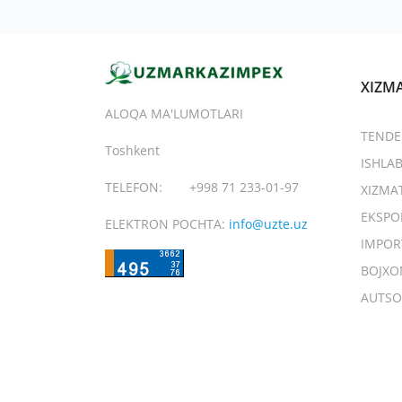
XIZM
ALOQA MA'LUMOTLARI
TENDE
Toshkent
ISHLA
TELEFON:
+998 71 233-01-97
XIZMA
EKSPO
ELEKTRON POCHTA:
info@uzte.uz
IMPOR
BOJXO
AUTSO