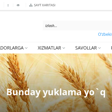
SAYT XARITASI
O‘zbekiston 
ADORLARGA
XIZMATLAR
SAVOLLAR
Bunday yuklama yo`q