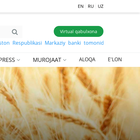
EN
RU
UZ
Virtual qabulxona
Respublikasi Markaziy banki tomonidan belgilangan so‘mg
PRESS
MUROJAAT
ALOQA
E'LON