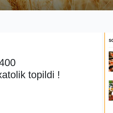
S
400
tolik topildi !