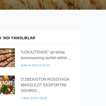
O`NGI YANGLIKLAR
“UZKAZTRADE” qoʻshma
korxonasining tashkil etilish ...
8 Июля 2023 в 00:02
O‘ZBEKISTON ROSSIYAGA
MAHSULOT EKSPORTINI
OSHIRDI ...
7 Фев 2023 в 16:45