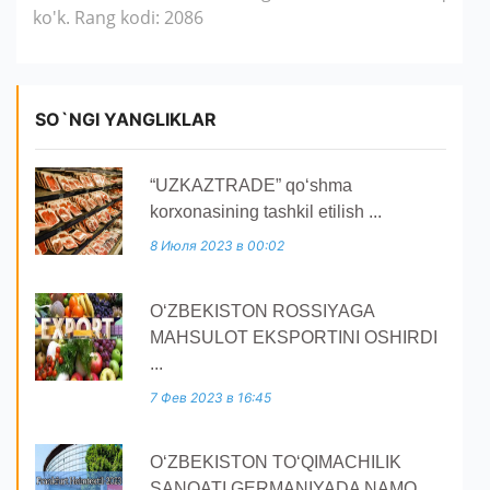
ko'k. Rang kodi: 2086
SO`NGI YANGLIKLAR
“UZKAZTRADE” qoʻshma
korxonasining tashkil etilish ...
8 Июля 2023 в 00:02
O‘ZBEKISTON ROSSIYAGA
MAHSULOT EKSPORTINI OSHIRDI
...
7 Фев 2023 в 16:45
O‘ZBEKISTON TO‘QIMACHILIK
SANOATI GERMANIYADA NAMO ...