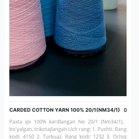
CARDED COTTON YARN 100% 20/1(NM34/1)
0
Paxta ipi 100% kardlangan Ne 20/1 (Nm34/1),
bo'yalgan, trikotajlangan Uch rang: 1. Pushti. Rang
kodi: 4150 2. Turkuaz. Rang kodi: 1232 3. Ochiq