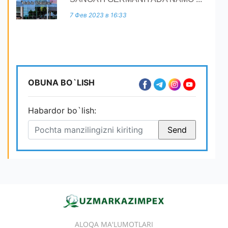
7 Фев 2023 в 16:33
OBUNA BO`LISH
Habardor bo`lish:
ALOQA MA'LUMOTLARI