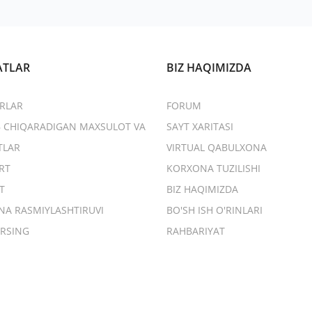
ATLAR
BIZ HAQIMIZDA
RLAR
FORUM
B CHIQARADIGAN MAXSULOT VA
SAYT XARITASI
TLAR
VIRTUAL QABULXONA
RT
KORXONA TUZILISHI
T
BIZ HAQIMIZDA
NA RASMIYLASHTIRUVI
BO'SH ISH O'RINLARI
RSING
RAHBARIYAT