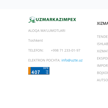
XIZM
ALOQA MA'LUMOTLARI
TENDE
Toshkent
ISHLA
TELEFON:
+998 71 233-01-97
XIZMA
EKSPO
ELEKTRON POCHTA:
info@uzte.uz
IMPOR
BOJXO
AUTSO