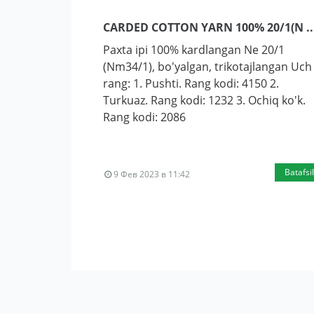
CARDED COTTON YARN 100% 20/1(N ..
Paxta ipi 100% kardlangan Ne 20/1
(Nm34/1), bo'yalgan, trikotajlangan Uch
rang: 1. Pushti. Rang kodi: 4150 2.
Turkuaz. Rang kodi: 1232 3. Ochiq ko'k.
Rang kodi: 2086
Batafsil
9 Фев 2023 в 11:42