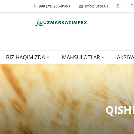
998 (71) 233-01-97
info@uzte.uz
BIZ HAQIMIZDA
MAHSULOTLAR
AKSIY
QISH