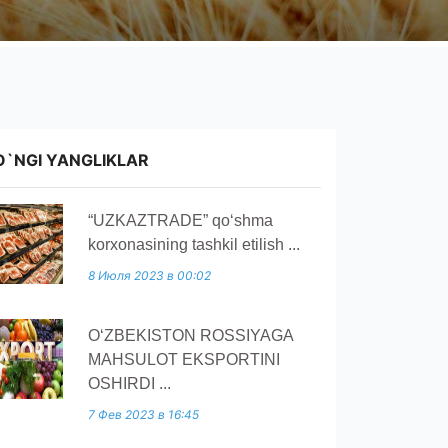
O`NGI YANGLIKLAR
“UZKAZTRADE” qoʻshma
korxonasining tashkil etilish ...
8 Июля 2023 в 00:02
O‘ZBEKISTON ROSSIYAGA
MAHSULOT EKSPORTINI
OSHIRDI ...
7 Фев 2023 в 16:45