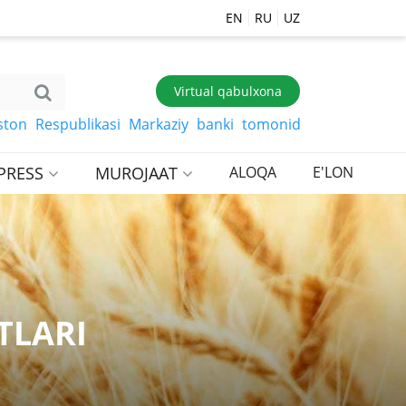
EN
RU
UZ
Virtual qabulxona
espublikasi Markaziy banki tomonidan belgilangan so‘mga
PRESS
MUROJAAT
ALOQA
E'LON
TLARI