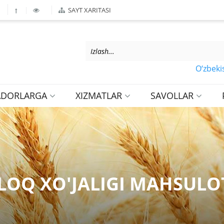
SAYT XARITASI
O‘zbekiston R
ADORLARGA
XIZMATLAR
SAVOLLAR
LOQ XO'JALIGI MAHSULO