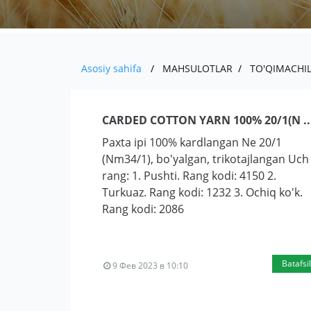
Asosiy sahifa
MAHSULOTLAR
TO'QIMACHIL
CARDED COTTON YARN 100% 20/1(N ..
Paxta ipi 100% kardlangan Ne 20/1
(Nm34/1), bo'yalgan, trikotajlangan Uch
rang: 1. Pushti. Rang kodi: 4150 2.
Turkuaz. Rang kodi: 1232 3. Ochiq ko'k.
Rang kodi: 2086
Batafsil
9 Фев 2023 в 10:10