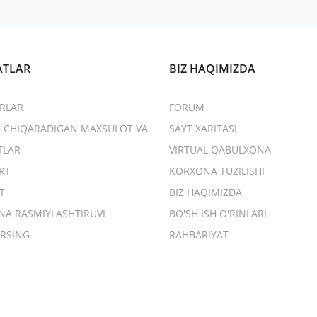
ATLAR
BIZ HAQIMIZDA
RLAR
FORUM
B CHIQARADIGAN MAXSULOT VA
SAYT XARITASI
TLAR
VIRTUAL QABULXONA
RT
KORXONA TUZILISHI
T
BIZ HAQIMIZDA
NA RASMIYLASHTIRUVI
BO'SH ISH O'RINLARI
RSING
RAHBARIYAT