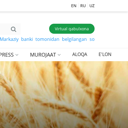
EN
RU
UZ
Virtual qabulxona
ziy banki tomonidan belgilangan so‘mga xorijiy valyuta 
PRESS
MUROJAAT
ALOQA
E'LON