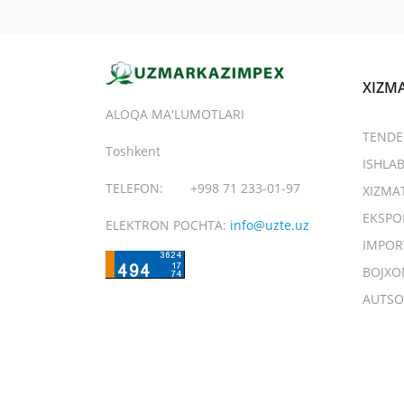
XIZM
ALOQA MA'LUMOTLARI
TENDE
Toshkent
ISHLA
TELEFON:
+998 71 233-01-97
XIZMA
EKSPO
ELEKTRON POCHTA:
info@uzte.uz
IMPOR
BOJXO
AUTSO