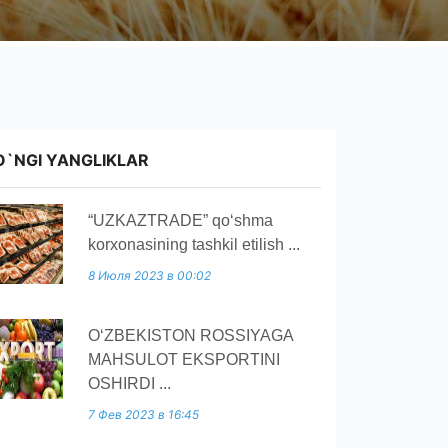
O`NGI YANGLIKLAR
“UZKAZTRADE” qoʻshma
korxonasining tashkil etilish ...
8 Июля 2023 в 00:02
O‘ZBEKISTON ROSSIYAGA
MAHSULOT EKSPORTINI
OSHIRDI ...
7 Фев 2023 в 16:45