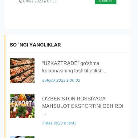
Batafsil
6 Фев 2023 в 07:55
SO`NGI YANGLIKLAR
“UZKAZTRADE” qoʻshma
korxonasining tashkil etilish ...
8 Июля 2023 в 00:02
O‘ZBEKISTON ROSSIYAGA
MAHSULOT EKSPORTINI OSHIRDI
...
7 Фев 2023 в 16:45