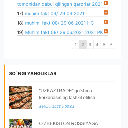
tomonidan qabul qilingan qarorlar 2021
17)
muhim fakt 06/ 29 06 2021
18)
muhiml fakt 08/ 29 06 2021 НС
19)
Muhim fakt 08/ 29.06.2021 2021 РК
1
2
3
4
5
6
SO`NGI YANGLIKLAR
“UZKAZTRADE” qoʻshma
korxonasining tashkil etilish ...
8 Июля 2023 в 00:02
O‘ZBEKISTON ROSSIYAGA