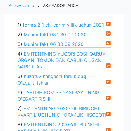
XOM ASHYO VA MATERIALLAR
MUHIM FAKTLAR
ISHLAB CHIQARADIGAN MAXSULOT VA
Asosiy sahifa
AKSIYADORLARGA
PRESS
EKSPORT
O'ZBEKISTONDA ISHLAB CHIQARILGAN
AKSIYADORLAR UCHUN
XIZMATLAR
IMPORT
MUROJAAT
YANGILIKLAR
1)
forma 2 1 chi yarim yillik uchun 2021
AVTOMOBILLAR
KOMPANIYANING ICHKI HUJJATLARI
EKSPORT
KO'RGAZMALAR
ALOQA
YUR-JIS. SHAXSLAR MUROJAATI
2)
Muhim fakt 08.1 30 09 2020
IMPORT
3)
Muhim fakt 06 30 09 2020
YANGILIKLAR ARXIVI
SO'ROVNOMA
E'LON
4)
EMITENTNING YUQORI BOSHQARUV
BOJXONA RASMIYLASHTIRUVI
ORGANI TOMONIDAN QABUL QILGAN
AUTSORSING
QARORLARI
5)
Kuzatuv Kengashi tarkibidagi
O'zgartirishlar
6)
TAFTISH KOMISSIYASI SAYTINING
O'ZGARTIRISHI
7)
EMITENTNING 2020-YIL BIRINCHI
KVARTIL UCHUN CHORAKLIK HISOBOTI
8)
EMITENTNING 2020-YIL BIRINCHI