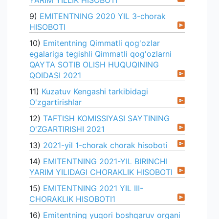
YARIM YILLIK HISOBOTI
9)
EMITENTNING 2020 YIL 3-chorak
HISOBOTI
10)
Emitentning Qimmatli qog'ozlar
egalariga tegishli Qimmatli qog'ozlarni
QAYTA SOTIB OLISH HUQUQINING
QOIDASI 2021
11)
Kuzatuv Kengashi tarkibidagi
O'zgartirishlar
12)
TAFTISH KOMISSIYASI SAYTINING
O'ZGARTIRISHI 2021
13)
2021-yil 1-chorak chorak hisoboti
14)
EMITENTNING 2021-YIL BIRINCHI
YARIM YILIDAGI CHORAKLIK HISOBOTI
15)
EMITENTNING 2021 YIL III-
CHORAKLIK HISOBOTI1
16)
Emitentning yuqori boshqaruv organi