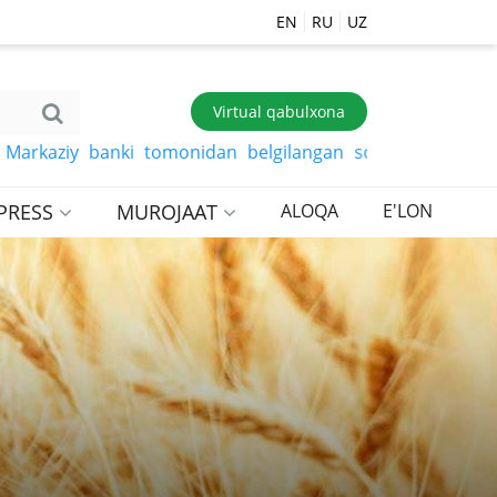
EN
RU
UZ
Virtual qabulxona
aziy banki tomonidan belgilangan so‘mga xorijiy valyuta
PRESS
MUROJAAT
ALOQA
E'LON