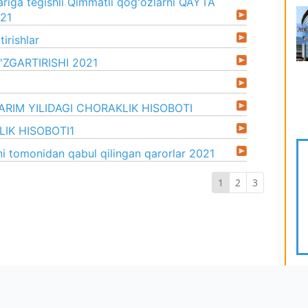
ariga tegishli Qimmatli qog'ozlarni QAYTA
21
irishlar
'ZGARTIRISHI 2021
ARIM YILIDAGI CHORAKLIK HISOBOTI
LIK HISOBOTI1
i tomonidan qabul qilingan qarorlar 2021
1
2
3