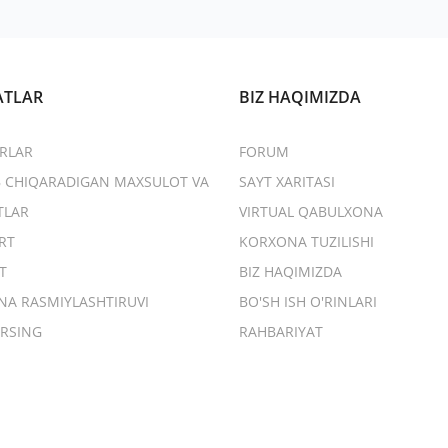
ATLAR
BIZ HAQIMIZDA
RLAR
FORUM
B CHIQARADIGAN MAXSULOT VA
SAYT XARITASI
TLAR
VIRTUAL QABULXONA
RT
KORXONA TUZILISHI
T
BIZ HAQIMIZDA
NA RASMIYLASHTIRUVI
BO'SH ISH O'RINLARI
RSING
RAHBARIYAT