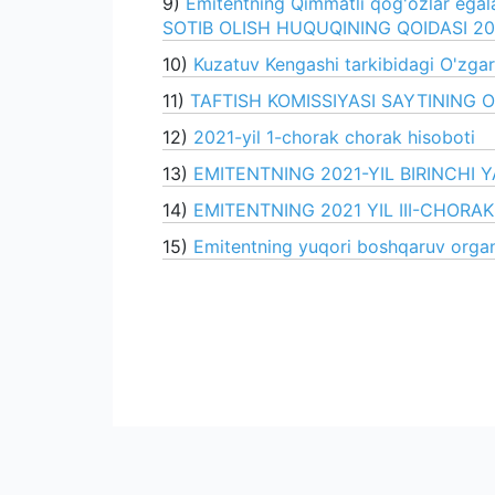
9)
Emitentning Qimmatli qog'ozlar egal
SOTIB OLISH HUQUQINING QOIDASI 20
10)
Kuzatuv Kengashi tarkibidagi O'zgart
11)
TAFTISH KOMISSIYASI SAYTINING O
12)
2021-yil 1-chorak chorak hisoboti
13)
EMITENTNING 2021-YIL BIRINCHI Y
14)
EMITENTNING 2021 YIL III-CHORAK
15)
Emitentning yuqori boshqaruv organ