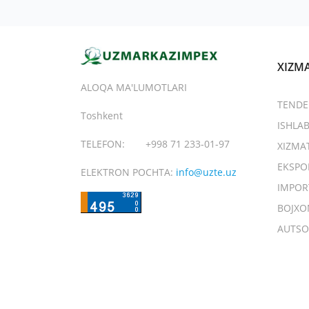
XIZM
ALOQA MA'LUMOTLARI
TENDE
Toshkent
ISHLA
TELEFON:
+998 71 233-01-97
XIZMA
EKSPO
ELEKTRON POCHTA:
info@uzte.uz
IMPOR
BOJXO
AUTSO